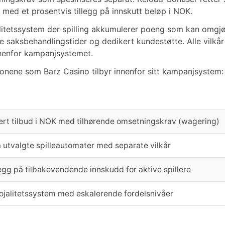
med et prosentvis tillegg på innskutt beløp i NOK.
litetssystem der spilling akkumulerer poeng som kan omgjøre
re saksbehandlingstider og dedikert kundestøtte. Alle vilkår 
innenfor kampanjsystemet.
nene som Barz Casino tilbyr innenfor sitt kampanjsystem:
rt tilbud i NOK med tilhørende omsetningskrav (wagering)
 utvalgte spilleautomater med separate vilkår
legg på tilbakevendende innskudd for aktive spillere
ojalitetssystem med eskalerende fordelsnivåer