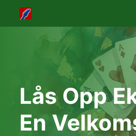
Lås Opp Ek
En Velkom