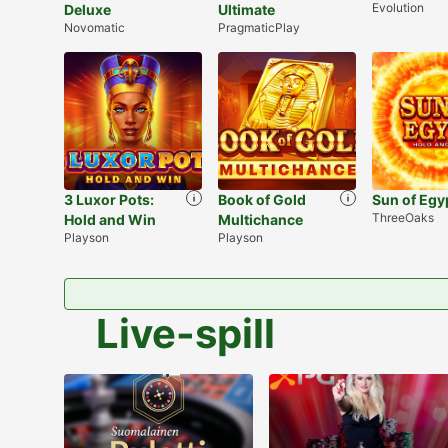
Evolution
Deluxe
Ultimate
Novomatic
PragmaticPlay
3 Luxor Pots:
Book of Gold
Sun of Egy
ThreeOaks
Hold and Win
Multichance
Playson
Playson
Live-spill