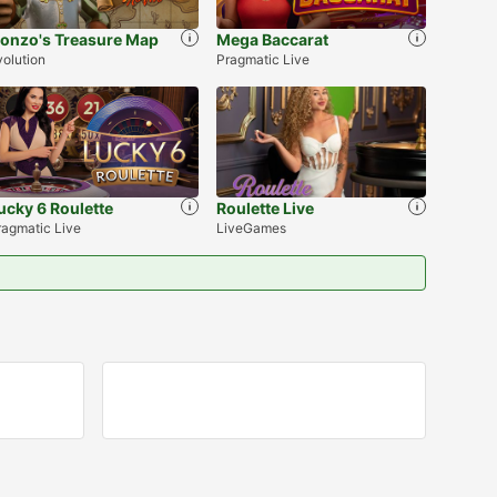
onzo's Treasure Map
Mega Baccarat
volution
Pragmatic Live
ucky 6 Roulette
Roulette Live
ragmatic Live
LiveGames