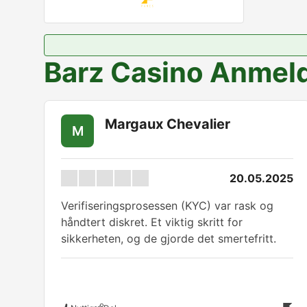
Barz Casino Anmeld
Margaux Chevalier
M
20.05.2025
Verifiseringsprosessen (KYC) var rask og
håndtert diskret. Et viktig skritt for
sikkerheten, og de gjorde det smertefritt.