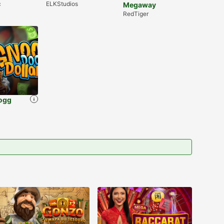
c
ELKStudios
Megaway
RedTiger
ogg