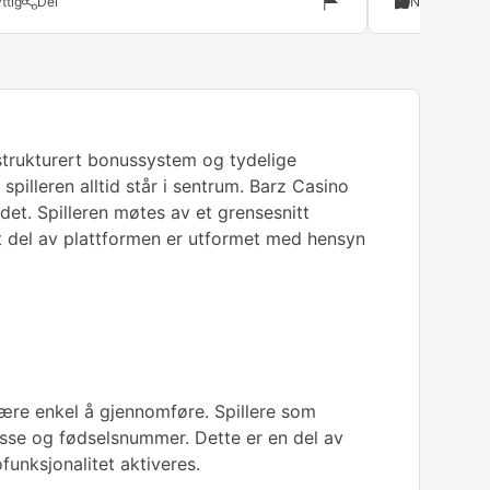
ttig
Del
Nyttig
Del
t strukturert bonussystem og tydelige
pilleren alltid står i sentrum. Barz Casino
udet. Spilleren møtes av et grensesnitt
lt del av plattformen er utformet med hensyn
ære enkel å gjennomføre. Spillere som
sse og fødselsnummer. Dette er en del av
unksjonalitet aktiveres.