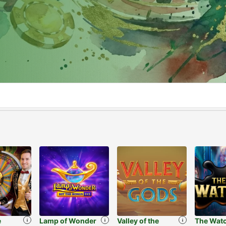
e
Lamp of Wonder
Valley of the
The Wat