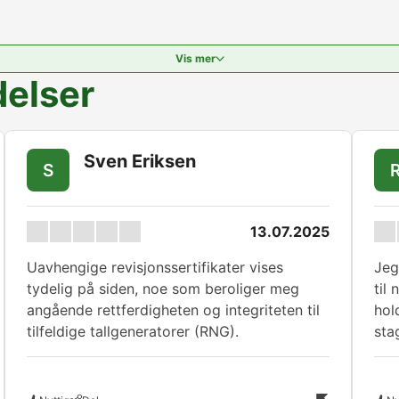
Vis mer
elser
Sven Eriksen
S
13.07.2025
Uavhengige revisjonssertifikater vises
Jeg
tydelig på siden, noe som beroliger meg
til
angående rettferdigheten og integriteten til
hol
tilfeldige tallgeneratorer (RNG).
sta