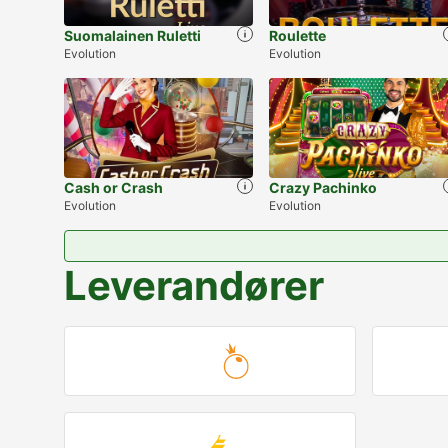
Suomalainen Ruletti
Roulette
Evolution
Evolution
Cash or Crash
Crazy Pachinko
Evolution
Evolution
Leverandører