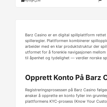
Nyttig
Del
Barz Casino er en digital spillplattform rette
spilleregler. Plattformen kombinerer spilloppl
arbeider med en klar produktstruktur der spill
utformet for å forenkle navigasjonen mellom 
til åpenhet og tydelighet — verdier norske spi
Opprett Konto På Barz 
Registreringsprosessen på Barz Casino følge
ønsker å opprette en konto fyller inn grunn
plattformens KYC-prosess (Know Your Customer